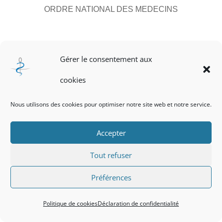
ORDRE NATIONAL DES MEDECINS
CHAMBRES DISCIPLINAIRES
Gérer le consentement aux
cookies
Nous utilisons des cookies pour optimiser notre site web et notre service.
Accepter
Charte de déontologie des membres des
Tout refuser
chambres disciplinaires
Préférences
Politique de cookies
Déclaration de confidentialité
de première instance et de la chambre