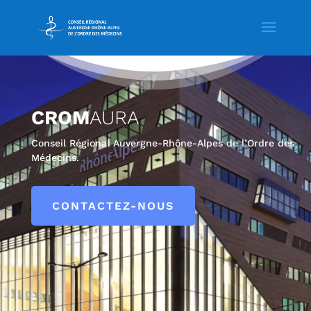
Lecteur
vidéo
CROM
AURA
Conseil Régional Auvergne-Rhône-Alpes de l’Ordre des
Médecins.
CONTACTEZ-NOUS