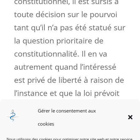
constitutionnel, il est sursis à
toute décision sur le pourvoi
tant qu’il n’a pas été statué sur
la question prioritaire de
constitutionnalité. Il en va
autrement quand l’intéressé
est privé de liberté à raison de
l’instance et que la loi prévoit
que la Cour de cassation
Gérer le consentement aux
statue dans un délai
cookies
déterminé.
Nous utilisons des cookies pour optimiser notre site web et notre service.