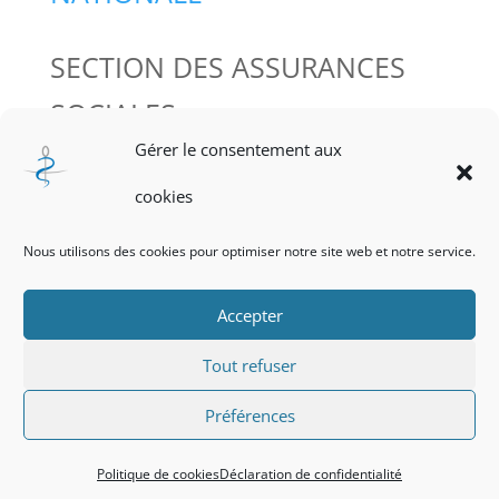
SECTION DES ASSURANCES
SOCIALES
Gérer le consentement aux
cookies
Nous utilisons des cookies pour optimiser notre site web et notre service.
Accepter
Politique de cookies
Tout refuser
Déclaration de confidentialité
Préférences
© CROM-AURA - 2024
Politique de cookies
Déclaration de confidentialité