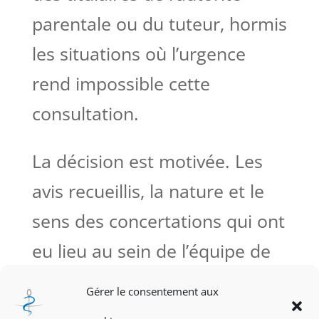
parentale ou du tuteur, hormis
les situations où l’urgence
rend impossible cette
consultation.
La décision est motivée. Les
avis recueillis, la nature et le
sens des concertations qui ont
eu lieu au sein de l’équipe de
soins ainsi que les motifs de la
Gérer le consentement aux
décision sont inscrits dans le