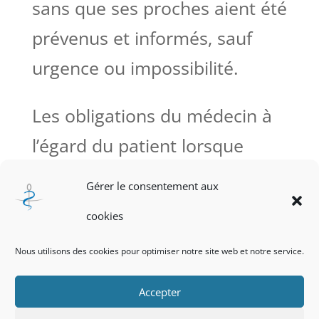
sans que ses proches aient été
prévenus et informés, sauf
urgence ou impossibilité.
Les obligations du médecin à
l’égard du patient lorsque
celui-ci est un mineur ou un
Gérer le consentement aux
majeur protégé sont définies à
cookies
l’article R. 4127-42.
Nous utilisons des cookies pour optimiser notre site web et notre service.
Accepter
Politique de cookies