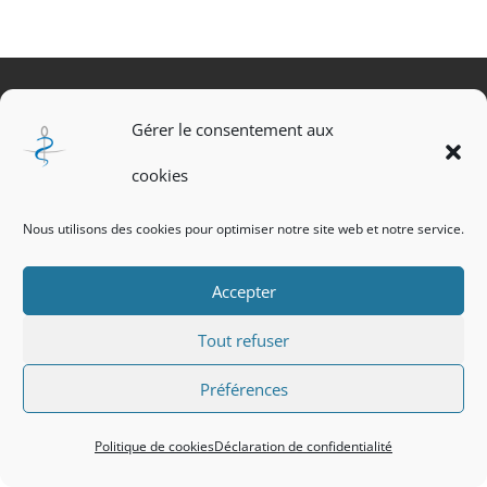
Politique de cookies
Gérer le consentement aux
Déclaration de confidentialité
cookies
© CROM-AURA - 2024
Nous utilisons des cookies pour optimiser notre site web et notre service.
Accepter
Tout refuser
Préférences
Politique de cookies
Déclaration de confidentialité