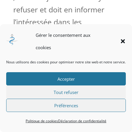
refuser et doit en informer
l’intéressée dans les
conditions et délais prévus par
Gérer le consentement aux
la loi.
cookies
Nous utilisons des cookies pour optimiser notre site web et notre service.
Politique de cookies
Accepter
Déclaration de confidentialité
Tout refuser
Préférences
© CROM-AURA - 2024
Politique de cookies
Déclaration de confidentialité