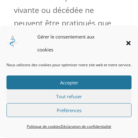
vivante ou décédée ne
peuvent être pratiqués que
dans les cas et les conditions
Gérer le consentement aux
définis par la loi.
cookies
Nous utilisons des cookies pour optimiser notre site web et notre service.
Politique de cookies
Accepter
Déclaration de confidentialité
Tout refuser
Préférences
© CROM-AURA - 2024
Politique de cookies
Déclaration de confidentialité